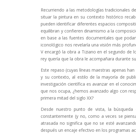
Recurriendo a las metodologías tradicionales de
situar la pintura en su contexto histórico rec
pueden identificar diferentes espacios compositi
equilibran y confieren dinamismo a la composició
en base a las fuentes documentales que podamo
iconológico nos revelaría una visión más profun
V encargó la obra a Tiziano en el segundo de l
rey quería que la obra le acompañara durante su
Este repaso (cuyas líneas maestras apenas han 
y su contexto, al estilo de la mayoría de pub
investigación científica es avanzar en el conoc
que nos ocupa, ¿hemos avanzado algo con respect
primera mitad del siglo XX?
Desde nuestro punto de vista, la búsqueda d
constantemente (y no, como a veces se piensa
atrasada no significa que no se esté avanzand
después un encaje efectivo en los programas a