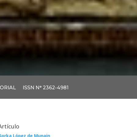
TORIAL
ISSN N° 2362-4981
Artículo
Gorka López de Munain