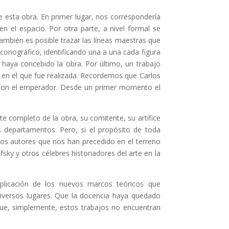
e esta obra. En primer lugar, nos correspondería
n el espacio. Por otra parte, a nivel formal se
también es posible trazar las líneas maestras que
iconográfico, identificando una a una cada figura
haya concebido la obra. Por último, un trabajo
o en el que fue realizada. Recordemos que Carlos
es con el emperador. Desde un primer momento el
 completo de la obra, su comitente, su artífice
s departamentos. Pero, si el propósito de toda
 los autores que nos han precedido en el terreno
ky y otros célebres historiadores del arte en la
aplicación de los nuevos marcos teóricos que
iversos lugares. Que la docencia haya quedado
que, simplemente, estos trabajos no encuentran