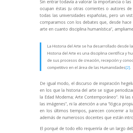
Sin entrar todavía a valorar la importancia o la
ocupan éstas (u otras corrientes o autores d
todas las universidades españolas, pero un vis
comparamos con los debates que, desde hace déc
arte en cuanto disciplina humanística”, ampliam
La Historia del Arte se ha desarrollado desde l
Historia del Arte es una disciplina científica y 
de sus procesos de creación, recepción y conocim
competitivo en el área de las Humanidades
[2]
.
De igual modo, el discurso de inspiración hegelia
en los que la historia del arte se sigue period
la Edad Moderna; Arte Contemporáneo”. Ni las nu
las imágenes”, ni la atención a una “lógica prop
en los últimos tiempos, parecen concernir a 
además de numerosos docentes que están introd
El porqué de todo ello requeriría de un largo d