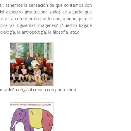
es”, tenemos la sensación de que contamos con
el espectro (institucionalizado) de aquello que
evista con referato por lo que, a priori, parece
obre las siguientes imágenes? ¿Nuestro bagaje
logía, la antropología, la filosofía, etc.?
 navideña original creada con photoshop