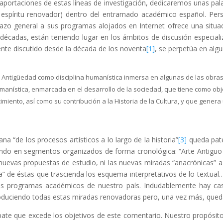
s aportaciones de estas líneas de investigación, dedicaremos unas pala
e espíritu renovador) dentro del entramado académico español. Per
tazo general a sus programas alojados en Internet ofrece una situa
adas, están teniendo lugar en los ámbitos de discusión especializa
ente discutido desde la década de los noventa
[1]
, se perpetúa en algu
a Antigüedad como disciplina humanística inmersa en algunas de las obras 
humanística, enmarcada en el desarrollo de la sociedad, que tiene como objet
iento, así como su contribución a la Historia de la Cultura, y que genera 
na “de los procesos artísticos a lo largo de la historia”
[3]
queda pate
izando en segmentos organizados de forma cronológica: “Arte Antiguo y
evas propuestas de estudio, ni las nuevas miradas “anacrónicas” a la 
ia” de éstas que trascienda los esquema interpretativos de lo textua
los programas académicos de nuestro país. Indudablemente hay cas
uciendo todas estas miradas renovadoras pero, una vez más, quedan
ebate que excede los objetivos de este comentario. Nuestro propósito