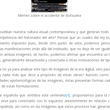
a
Memes sobre el accidente de Botsuana
blan nuestra cultura visual contemporánea y que generan todo t
petencia del historiador del arte? Pensar que un cuadro del rey e
miento impuesto pues, desde otro punto de vista, podemos pensa
as manifestaciones (más allá del instituido, que no deja de ser igua
 en ambas imágenes; de hecho, podemos afirmar que encuentra un 
, generalmente desactivada y conectada a otras motivaciones de tipo tu
o ya para analizar este tipo de imágenes de la era digital, sino par
 hay nada más que decir a propósito de estas obras? Autores com
lidades epistemológicas de las imágenes, éstas presentan formas ca
 de estas formulaciones.
ía española que vertebra este seminario
[4]
, proponíamos para la r
s sirve para conectarlo con lo expuesto anteriormente en relación 
ia española, así como en las imágenes que estos procesos han genera