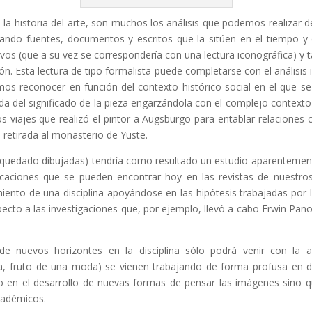
 la historia del arte, son muchos los análisis que podemos realizar d
abando fuentes, documentos y escritos que la sitúen en el tiempo y e
vos (que a su vez se correspondería con una lectura iconográfica) y 
n. Esta lectura de tipo formalista puede completarse con el análisis 
s reconocer en función del contexto histórico-social en el que se 
da del significado de la pieza engarzándola con el complejo context
os viajes que realizó el pintor a Augsburgo para entablar relacion
 retirada al monasterio de Yuste.
quedado dibujadas) tendría como resultado un estudio aparentemente
licaciones que se pueden encontrar hoy en las revistas de nuestro
imiento de una disciplina apoyándose en las hipótesis trabajadas por
o a las investigaciones que, por ejemplo, llevó a cabo Erwin Panofs
e nuevos horizontes en la disciplina sólo podrá venir con la 
, fruto de una moda) se vienen trabajando de forma profusa en d
o en el desarrollo de nuevas formas de pensar las imágenes sino 
cadémicos.