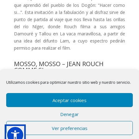
que aprendió del pueblo de los Dogón: “Hacer como
si…”. Esta invitación a la fabulación y al disfraz sirve de
punto de partida al viaje que nos lleva hasta las orillas
del río Níger, donde Rouch filma a sus amigos
Damouré y Tallou en La vaca maravillosa, a partir de
una idea del difunto Lam, a cuyo espectro pedirán
permiso para realizar el film.
MOSSO, MOSSO – JEAN ROUCH
COMME SI
Jean-André Fieschi
Utilizamos cookies para optimizar nuestro sitio web y nuestro servicio.
1998 / France / 73 min
Aceptar cookies
Denegar
© Copyright 2014 Image[n], Todos los derechos reservados. Escrito
Ver preferencias
por:
e-Image[n]