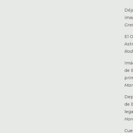
Déj
ima
Gre
El 
Ast
Rod
Imá
de 
prim
Mar
Dep
de 
lega
Hor
Cuer