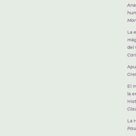
Ana
hum
Mar
La 
mág
del
Car
Apu
Gre
El m
la 
Hist
Cla
La 
Pau