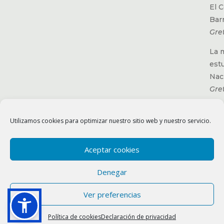
El 
Barr
Gre
La 
est
Nac
Gre
Epí
el 
Utilizamos cookies para optimizar nuestro sitio web y nuestro servicio.
Mar
Aceptar cookies
Denegar
© Copyright 2025 Image[n], Todos los derechos reservados. Escrito
Ver preferencias
por:
e-Image[n]
Política de cookies
Declaración de privacidad