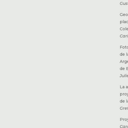
Gus
Geog
pla
Col
Car
Foto
de l
Arg
de 
Jul
La 
pro
de l
Gre
Pro
Car