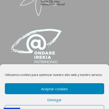
Utilizamos cookies para optimizar nuestro sitio web y nuestro servicio.
Aceptar cookies
© Copyright 2016 Image[n], Todos los derechos reservados. Escrito
por:
e-Image[n]
Denegar