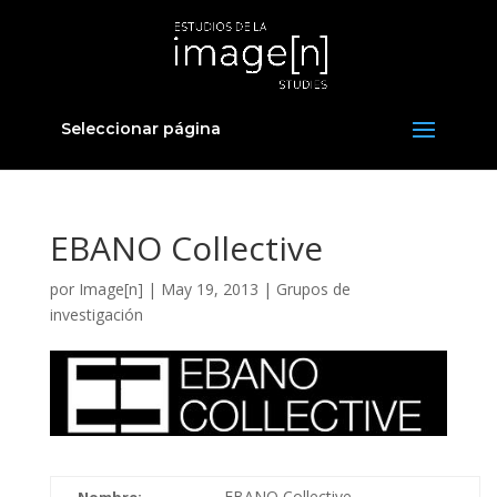
Seleccionar página
EBANO Collective​
por
Image[n]
|
May 19, 2013
|
Grupos de
investigación
EBANO Collective
Nombre: