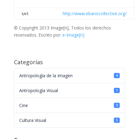
http://www.ebanocollective.org/
Url:
© Copyright 2013 Image[n], Todos los derechos
reservados. Escrito por:
e-Image[n]
Categorías
Antropología de la Imagen
4
Antropología Visual
1
Cine
3
Cultura Visual
5