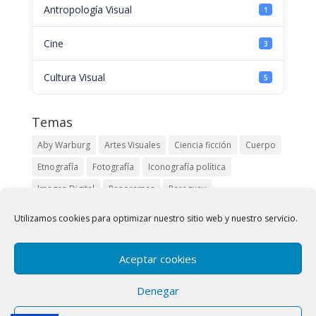
Antropología Visual
1
Cine
3
Cultura Visual
5
Temas
Aby Warburg
Artes Visuales
Ciencia ficción
Cuerpo
Etnografía
Fotografía
Iconografía política
Imagen Digital
Panoramas
Paraguay
Pueblos originarios
Robert Kramer
Siglo XIX
Utilizamos cookies para optimizar nuestro sitio web y nuestro servicio.
Buscar
Aceptar cookies
Denegar