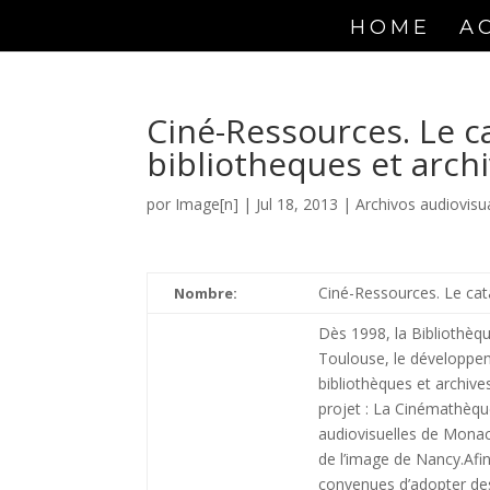
HOME
A
Ciné-Ressources. Le ca
bibliotheques et arch
por
Image[n]
|
Jul 18, 2013
|
Archivos audiovisu
Ciné-Ressources. Le cata
Nombre:
Dès 1998, la Bibliothèqu
Toulouse, le développem
bibliothèques et archive
projet : La Cinémathèque
audiovisuelles de Monac
de l’image de Nancy.Afin 
convenues d’adopter des