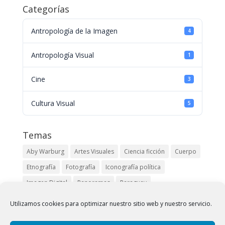
Categorías
Antropología de la Imagen
4
Antropología Visual
1
Cine
3
Cultura Visual
5
Temas
Aby Warburg
Artes Visuales
Ciencia ficción
Cuerpo
Etnografía
Fotografía
Iconografía política
Imagen Digital
Panoramas
Paraguay
Pueblos originarios
Robert Kramer
Siglo XIX
Utilizamos cookies para optimizar nuestro sitio web y nuestro servicio.