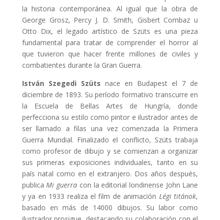
la historia contemporánea. Al igual que la obra de
George Grosz, Percy J. D. Smith, Gisbert Combaz u
Otto Dix, el legado artístico de Szüts es una pieza
fundamental para tratar de comprender el horror al
que tuvieron que hacer frente millones de civiles y
combatientes durante la Gran Guerra.
István Szegedi Szüts
nace en Budapest el 7 de
diciembre de 1893. Su período formativo transcurre en
la Escuela de Bellas Artes de Hungría, donde
perfecciona su estilo como pintor e ilustrador antes de
ser llamado a filas una vez comenzada la Primera
Guerra Mundial. Finalizado el conflicto, Szüts trabaja
como profesor de dibujo y se comienzan a organizar
sus primeras exposiciones individuales, tanto en su
país natal como en el extranjero. Dos años después,
publica
Mi guerra
con la editorial londinense John Lane
y ya en 1933 realiza el film de animación
Légi titánok
,
basado en más de 14000 dibujos. Su labor como
ilustrador prosigue, destacando su colaboración con el