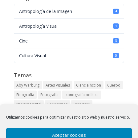
Antropología de la Imagen
4
Antropología Visual
1
Cine
3
Cultura Visual
5
Temas
Aby Warburg
Artes Visuales
Ciencia ficción
Cuerpo
Etnografía
Fotografía
Iconografía política
Imagen Digital
Panoramas
Paraguay
Pueblos originarios
Robert Kramer
Siglo XIX
Utilizamos cookies para optimizar nuestro sitio web y nuestro servicio.
Buscar
Aceptar cookies