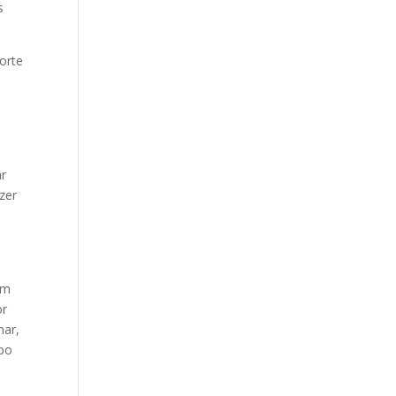
s
orte
ar
zer
em
or
mar,
mpo