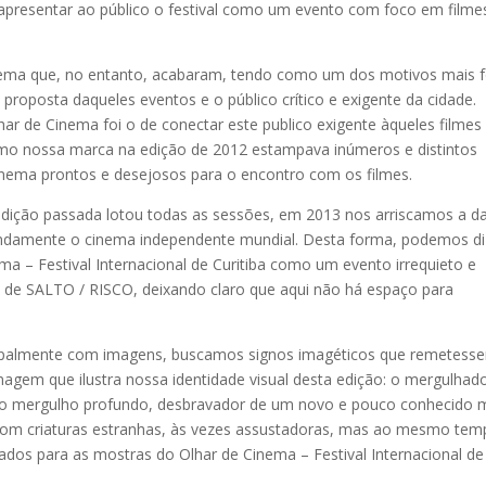
 apresentar ao público o festival como um evento com foco em filme
cinema que, no entanto, acabaram, tendo como um dos motivos mais f
roposta daqueles eventos e o público crítico e exigente da cidade.
har de Cinema foi o de conectar este publico exigente àqueles filmes
mo nossa marca na edição de 2012 estampava inúmeros e distintos
nema prontos e desejosos para o encontro com os filmes.
edição passada lotou todas as sessões, em 2013 nos arriscamos a d
undamente o cinema independente mundial. Desta forma, podemos di
a – Festival Internacional de Curitiba como um evento irrequieto e
s de SALTO / RISCO, deixando claro que aqui não há espaço para
cipalmente com imagens, buscamos signos imagéticos que remetess
magem que ilustra nossa identidade visual desta edição: o mergulhad
o mergulho profundo, desbravador de um novo e pouco conhecido 
 com criaturas estranhas, às vezes assustadoras, mas ao mesmo te
nados para as mostras do Olhar de Cinema – Festival Internacional de