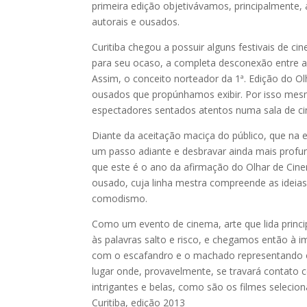
primeira edição objetivávamos, principalmente,
autorais e ousados.
Curitiba chegou a possuir alguns festivais de 
para seu ocaso, a completa desconexão entre a p
Assim, o conceito norteador da 1ª. Edição do Ol
ousados que propúnhamos exibir. Por isso mes
espectadores sentados atentos numa sala de ci
Diante da aceitação maciça do público, que na 
um passo adiante e desbravar ainda mais prof
que este é o ano da afirmação do Olhar de Cinem
ousado, cuja linha mestra compreende as ideia
comodismo.
Como um evento de cinema, arte que lida prin
às palavras salto e risco, e chegamos então à i
com o escafandro e o machado representando 
lugar onde, provavelmente, se travará contato
intrigantes e belas, como são os filmes selecio
Curitiba, edição 2013