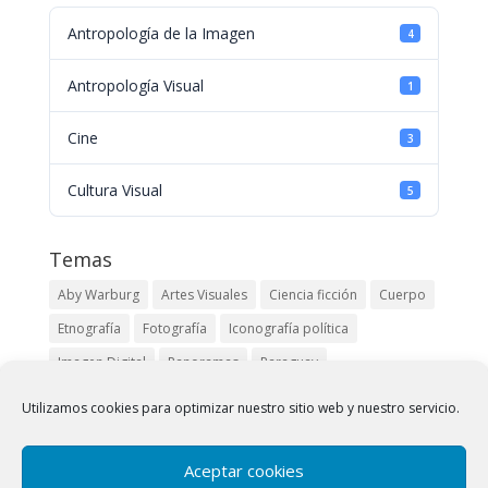
Antropología de la Imagen
4
Antropología Visual
1
Cine
3
Cultura Visual
5
Temas
Aby Warburg
Artes Visuales
Ciencia ficción
Cuerpo
Etnografía
Fotografía
Iconografía política
Imagen Digital
Panoramas
Paraguay
Pueblos originarios
Robert Kramer
Siglo XIX
Utilizamos cookies para optimizar nuestro sitio web y nuestro servicio.
Buscar
Aceptar cookies