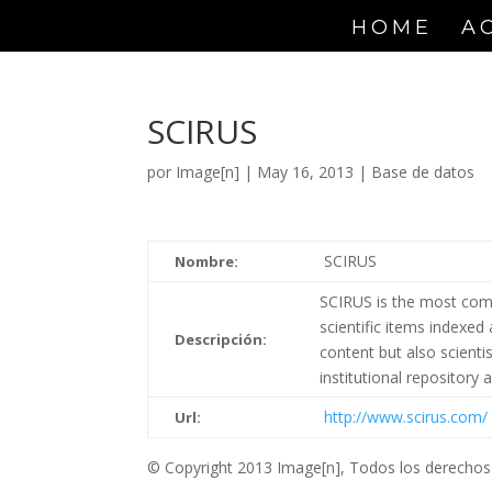
HOME
A
SCIRUS
por
Image[n]
|
May 16, 2013
|
Base de datos
SCIRUS
Nombre:
SCIRUS is the most comp
scientific items indexed 
Descripción:
content but also scienti
institutional repository
http://www.scirus.com/
Url:
© Copyright 2013 Image[n], Todos los derechos 