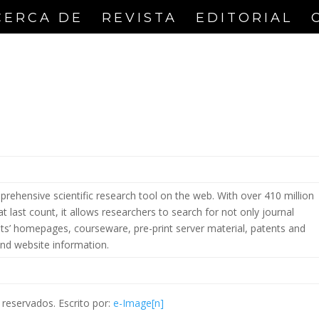
CERCA DE
REVISTA
EDITORIAL
rehensive scientific research tool on the web. With over 410 million
at last count, it allows researchers to search for not only journal
sts’ homepages, courseware, pre-print server material, patents and
 and website information.
reservados. Escrito por:
e-Image[n]