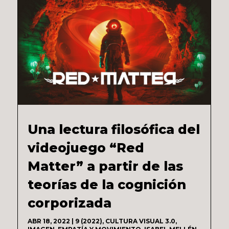
Una lectura filosófica del
videojuego “Red
Matter” a partir de las
teorías de la cognición
corporizada
ABR 18, 2022
|
9 (2022)
,
CULTURA VISUAL 3.0
,